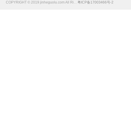
COPYRIGHT © 2019 jinheguolu.com All Rights Reserved
粤ICP备17003466号-2